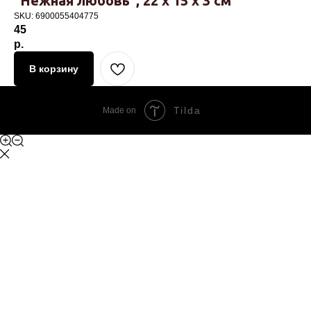
"Нежная любовь", 22 х 15 х 3 см
SKU:
6900055404775
45
р.
В корзину
Tilda
Made on