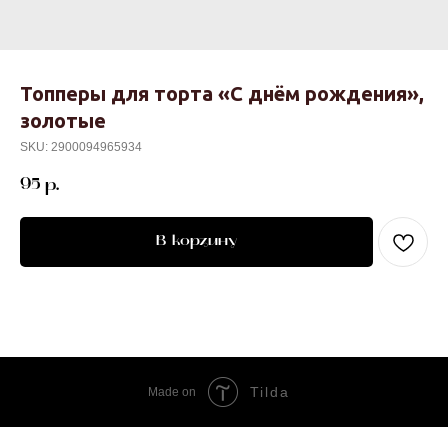
Топперы для торта «С днём рождения»,
золотые
SKU:
2900094965934
95
р.
В корзину
Tilda
Made on