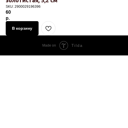
золотистая, 5,2 см
SKU:
2900029196396
60
р.
В корзину
Tilda
Made on