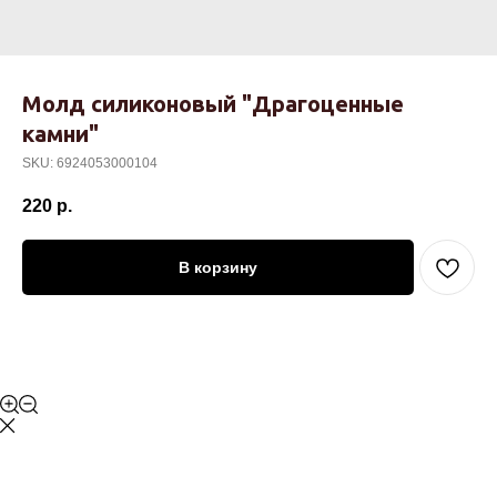
Молд силиконовый "Драгоценные
камни"
SKU:
6924053000104
220
р.
В корзину