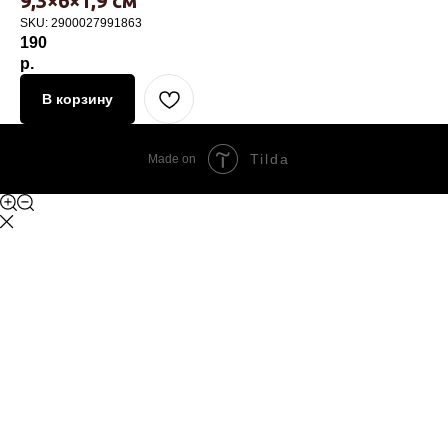
9,3×6×1,9 см
SKU:
2900027991863
190
р.
В корзину
Tilda
Made on