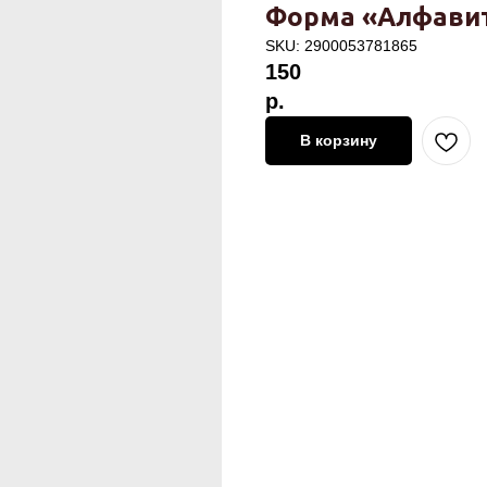
Форма «Алфавит»
SKU:
2900053781865
150
р.
В корзину