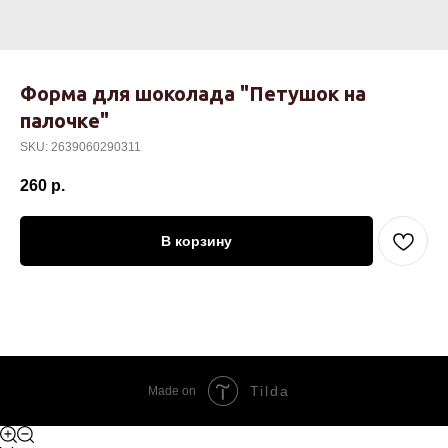
Форма для шоколада "Петушок на
палочке"
SKU:
2639060290311
260
р.
В корзину
Tilda
Made on