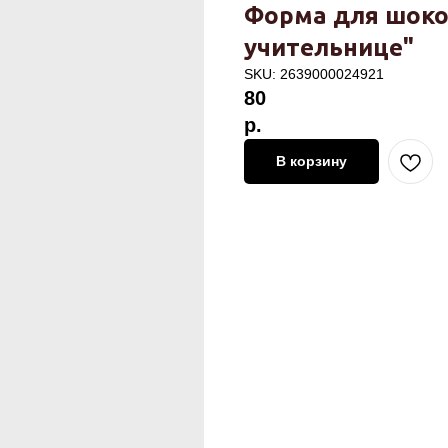
Форма для шок
учительнице"
SKU:
2639000024921
80
р.
В корзину