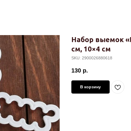
Набор выемок «Бу
см, 10×4 см
SKU:
2900026880618
130
р.
В корзину