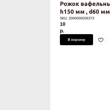
Рожок вафельны
h150 мм , d60 мм
SKU:
2000000036373
10
р.
В корзину